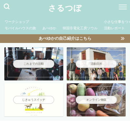
さるつぼ
ワークショップ
小さな仕事をつ
モバイルハウスの旅
あべゆか
韓国非電化工房ソウル
活動レポート
あべゆかの自己紹介はこちら
これまでの活動
活動目的
じきゅうスイッチ
オンライン物販