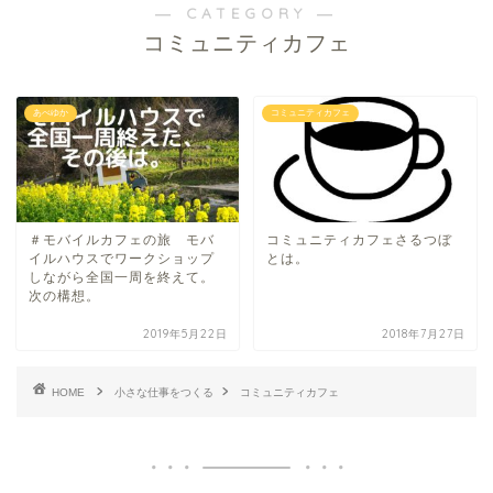
― CATEGORY ―
コミュニティカフェ
あべゆか
コミュニティカフェ
＃モバイルカフェの旅 モバ
コミュニティカフェさるつぼ
イルハウスでワークショップ
とは。
しながら全国一周を終えて。
次の構想。
2019年5月22日
2018年7月27日
HOME
小さな仕事をつくる
コミュニティカフェ