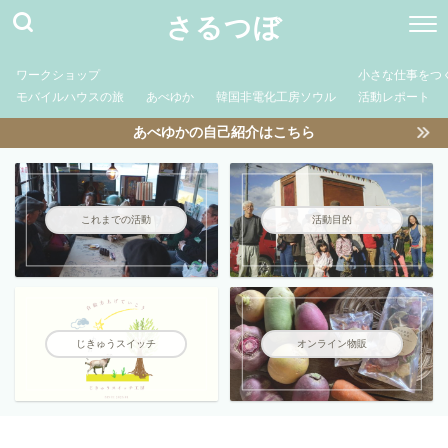
さるつぼ
ワークショップ
小さな仕事をつ
モバイルハウスの旅
あべゆか
韓国非電化工房ソウル
活動レポート
あべゆかの自己紹介はこちら
これまでの活動
活動目的
じきゅうスイッチ
オンライン物販