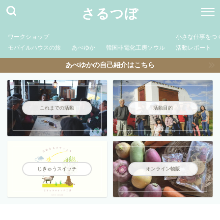
さるつぼ
ワークショップ
小さな仕事をつ
モバイルハウスの旅
あべゆか
韓国非電化工房ソウル
活動レポート
あべゆかの自己紹介はこちら
これまでの活動
活動目的
じきゅうスイッチ
オンライン物販