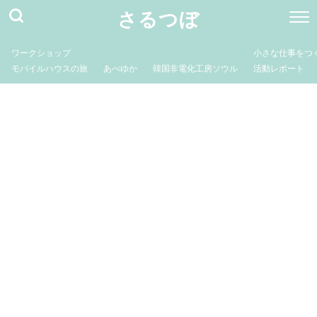
さるつぼ
ワークショップ
小さな仕事をつ
モバイルハウスの旅
あべゆか
韓国非電化工房ソウル
活動レポート