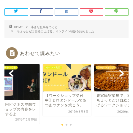
HOME
小さな仕事をつくる
ちょっとだけ自給力上げる、オンライン物販を始めました
あわせて読みたい
イベント出店
ワークショップ
小さな仕事
【ワークショップ受付
農家民宿楽屋で、3月の
中】DIYタンドールであ
ちょっとだけ自給力を上
想ワ
月三万
つあつナンを焼こう。
げるワークショップ
をレ
ークシ
2019年6月6日
2020年2月19日
ポート
月19日