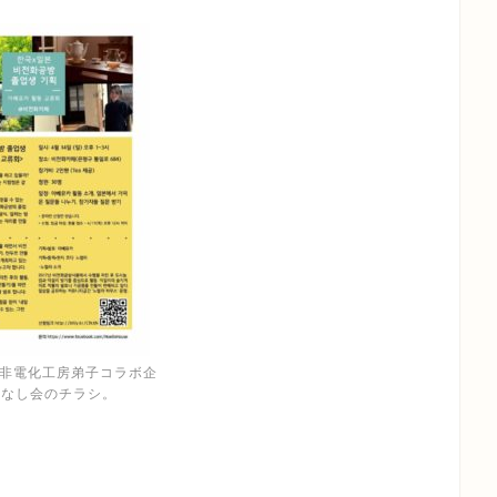
 非電化工房弟子コラボ企
はなし会のチラシ。