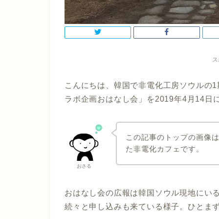
ス
こんにちは、韓国で非電化工房ソウルの
ラボ企画おはなし会」を2019年4月14
この記事のトップの画像
た非電化カフェです。
おさる
おはなし会の広報は韓国ソウル現地にい
続々と申し込みも来ている様子。
ひとま