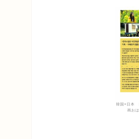
韓国×日本
画お