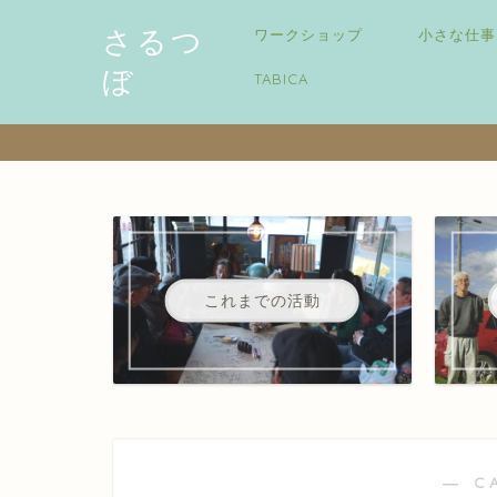
さるつ
ワークショップ
小さな仕事
ぼ
TABICA
これまでの活動
― C