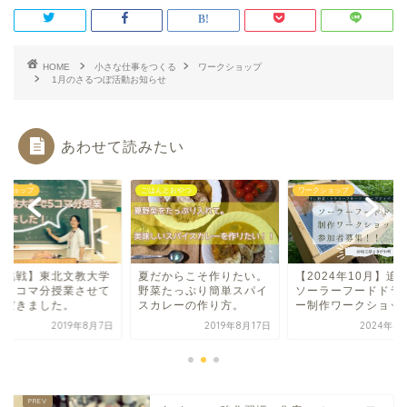
HOME
小さな仕事をつくる
ワークショップ
1月のさるつぼ活動お知らせ
あわせて読みたい
クショップ
ごはんとおやつ
ワークショップ
初挑戦】東北文教大学
夏だからこそ作りたい。
【2024年10月】追
、５コマ分授業させて
野菜たっぷり簡単スパイ
ソーラーフードドラ
ただきました。
スカレーの作り方。
ー制作ワークショッ..
2019年8月7日
2019年8月17日
2024年8