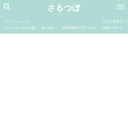
さるつぼ
ワークショップ
小さな仕事をつ
モバイルハウスの旅
あべゆか
韓国非電化工房ソウル
活動レポート