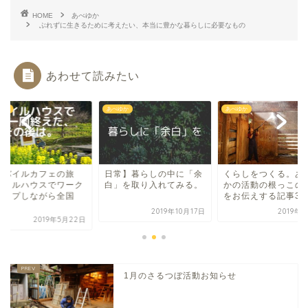
HOME
あべゆか
ぶれずに生きるために考えたい、本当に豊かな暮らしに必要なもの
あわせて読みたい
ゆか
あべゆか
あべゆか
常】暮らしの中に「余
くらしをつくる。あべゆ
＃モバイルカフェ
」を取り入れてみる。
かの活動の根っこの部分
モバイルハウスでワ
をお伝えする記事3つ
ショップしながら全
一...
2019年10月17日
2019年1月7日
2019年5
1月のさるつぼ活動お知らせ